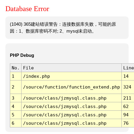
Database Error
(1040) 365建站错误警告：连接数据库失败，可能的原
因：1、数据库密码不对; 2、mysql未启动。
PHP Debug
No.
File
Line
1
/index.php
14
2
/source/function/function_extend.php
324
3
/source/class/jzmysql.class.php
211
4
/source/class/jzmysql.class.php
62
5
/source/class/jzmysql.class.php
94
6
/source/class/jzmysql.class.php
76