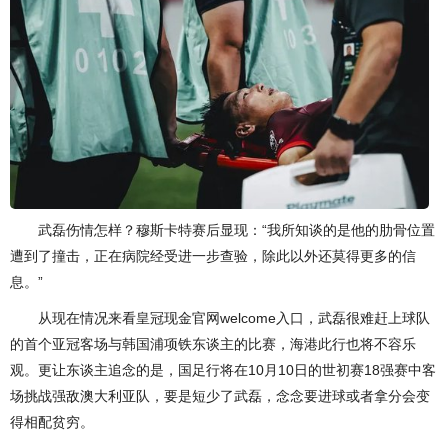
武磊伤情怎样？穆斯卡特赛后显现：“我所知谈的是他的肋骨位置
遭到了撞击，正在病院经受进一步查验，除此以外还莫得更多的信
息。”
从现在情况来看皇冠现金官网welcome入口，武磊很难赶上球队
的首个亚冠客场与韩国浦项铁东谈主的比赛，海港此行也将不容乐
观。更让东谈主追念的是，国足行将在10月10日的世初赛18强赛中客
场挑战强敌澳大利亚队，要是短少了武磊，念念要进球或者拿分会变
得相配贫穷。