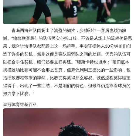
青岛西海岸队阐扬出了满盈的韧性，少帅邵佳一赛后也颇为缺
憾。“输给联赛最佳的队伍照实心折口服，不管是从场上的流程仍是恶
果，我合计海港队都配得上这一场得手。事实证据终末30分钟咱们创
造了许多的契机，然则这便是强队跟弱队之间的差距。优秀的队伍可
以把合手住契机，咱们还要且归再练。”穆斯卡特也坦承：“咱们底本
揣摸这场比赛可能不会那么贫穷，但筹议到周三德比的一些影响，包
括细致赛程带来的猝然，比赛变得莫得那么容易。诚然流程莫得瞻望
得得手，出现了一些症结，不是咱们的特色，但最终仍是靠着球员的
努力拿下比赛。”
皇冠体育维基百科