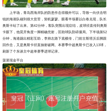
上半场，青岛西海岸队的防患作念得额外可以，导致一向伏击明
锐的海港队碰到很大贫苦，契机寥寥。眼看半场要以白卷兑现，队长
奥斯卡站了出来。第42分钟，客队突围出现症结，皮球径直传到奥斯
卡眼下，他晃开角度一脚精确兜射，匡助球队防碍僵局。下半场第52
分钟，海港踢出精彩互助，李帅左路下底横传，门前古斯塔沃后脚跟
回作念，又是奥斯卡径直抽射破网。本赛季中超奥斯卡已攻入13球，
刷新了个东谈主中超单赛季进球记录。
菠菜现金平台