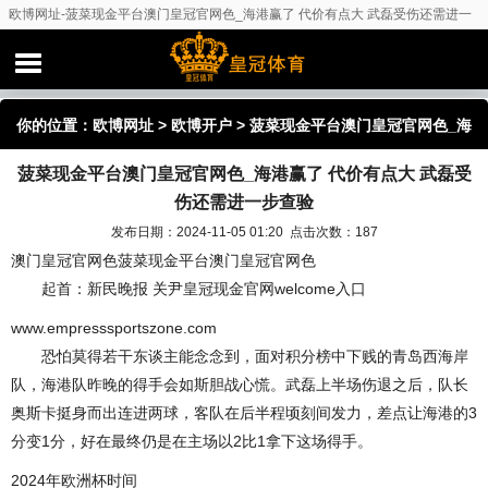
欧博网址-菠菜现金平台澳门皇冠官网色_海港赢了 代价有点大 武磊受伤还需进一
步查验
你的位置：
欧博网址
>
欧博开户
> 菠菜现金平台澳门皇冠官网色_海
菠菜现金平台澳门皇冠官网色_海港赢了 代价有点大 武磊受
港赢了 代价有点大 武磊受伤还需进一步查验
伤还需进一步查验
发布日期：2024-11-05 01:20 点击次数：187
澳门皇冠官网色菠菜现金平台澳门皇冠官网色
起首：新民晚报 关尹皇冠现金官网welcome入口
www.empresssportszone.com
恐怕莫得若干东谈主能念念到，面对积分榜中下贱的青岛西海岸
队，海港队昨晚的得手会如斯胆战心慌。武磊上半场伤退之后，队长
奥斯卡挺身而出连进两球，客队在后半程顷刻间发力，差点让海港的3
分变1分，好在最终仍是在主场以2比1拿下这场得手。
2024年欧洲杯时间