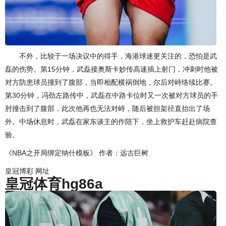
不外，比较于一场决议中的得手，海港球迷更关注的，恐怕是武
磊的伤势。第15分钟，武磊接奥斯卡妙传高速插上射门，冲刺时他被
对方防患球员撞到了腹部，当即相配横祸倒地，尔后对峙络续比赛。
第30分钟，冯劲左路传中，武磊在中路卡位时又一次被对方球员的手
肘撞击到了腹部，此次他再也无法对峙，随后被担架径直抬出了场
外。中场休息时，武磊在家东谈主的作陪下，坐上救护车赶赴病院查
验。
《NBA之开局绑定纳什模板》 作者：远古巨树
皇冠博彩 网址
皇冠体育hg86a