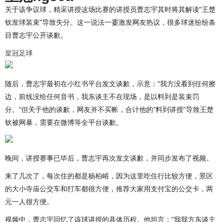
关于该争议球，精采讲授这场比赛的讲授员曹志宇其时将其解读"王楚
钦发球装束"导致失分。这一说法一霎激发网友热议，很多球迷纷纷条
目曹志宇公开谈歉。
皇冠足球
随后，曹志宇最初在小红书平台发文谈歉，示意："我方没看到任何擦
边，前线没给任何音书，我东谈主不在现场，是以料到是装束罚
分。"但关于他的谈歉，网友并不买帐，合计他的"料到讲授"导致王楚
钦被网暴，需要在微博等全平台谈歉。
晚间，讲授赛事已毕后，曹志宇再次发文谈歉，并同步发布了视频。
来了几次了，每次住的都是杨柏峪，因为这里吃住行比较方便，景区
的大小寺庙公交车和打车都很方便，推荐大家用支付宝的公交卡，两
元一人很方便。
视频中，曹志宇回忆了该球讲授的具体历程。他坦言："我我方东谈主