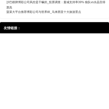
沙巴棋牌博彩公司风控是干嘛的_投票调查：曼城支持率39% 狼队vs水晶宫得
票高
菠菜大平台推荐博彩公司与世界杯_马来西亚十大旅游景点
友情链接：