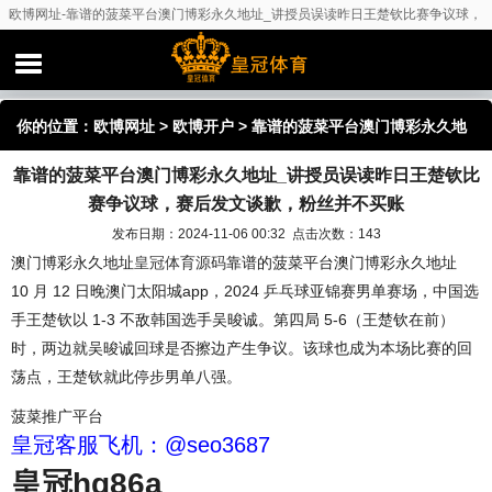
欧博网址-靠谱的菠菜平台澳门博彩永久地址_讲授员误读昨日王楚钦比赛争议球，
赛后发文谈歉，粉丝并不买账
你的位置：
欧博网址
>
欧博开户
> 靠谱的菠菜平台澳门博彩永久地
靠谱的菠菜平台澳门博彩永久地址_讲授员误读昨日王楚钦比
址_讲授员误读昨日王楚钦比赛争议球，赛后发文谈歉，粉丝并不买
赛争议球，赛后发文谈歉，粉丝并不买账
账
发布日期：2024-11-06 00:32 点击次数：143
澳门博彩永久地址
皇冠体育源码
靠谱的菠菜平台澳门博彩永久地址
10 月 12 日晚澳门太阳城app，2024 乒乓球亚锦赛男单赛场，中国选
手王楚钦以 1-3 不敌韩国选手吴晙诚。第四局 5-6（王楚钦在前）
时，两边就吴晙诚回球是否擦边产生争议。该球也成为本场比赛的回
荡点，王楚钦就此停步男单八强。
菠菜推广平台
皇冠客服飞机：@seo3687
皇冠hg86a