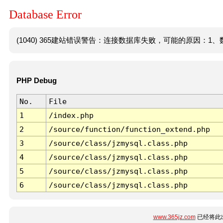
Database Error
(1040) 365建站错误警告：连接数据库失败，可能的原因：1、数
PHP Debug
No.
File
1
/index.php
2
/source/function/function_extend.php
3
/source/class/jzmysql.class.php
4
/source/class/jzmysql.class.php
5
/source/class/jzmysql.class.php
6
/source/class/jzmysql.class.php
www.365jz.com
已经将此