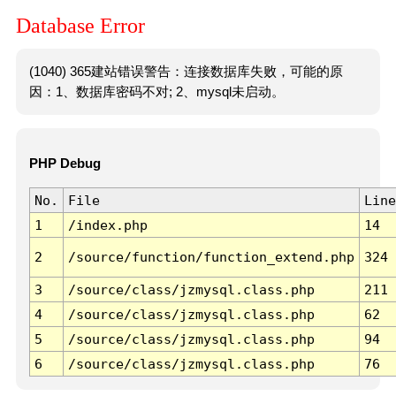
Database Error
(1040) 365建站错误警告：连接数据库失败，可能的原
因：1、数据库密码不对; 2、mysql未启动。
PHP Debug
No.
File
Line
1
/index.php
14
2
/source/function/function_extend.php
324
3
/source/class/jzmysql.class.php
211
4
/source/class/jzmysql.class.php
62
5
/source/class/jzmysql.class.php
94
6
/source/class/jzmysql.class.php
76