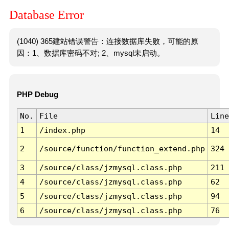
Database Error
(1040) 365建站错误警告：连接数据库失败，可能的原
因：1、数据库密码不对; 2、mysql未启动。
PHP Debug
No.
File
Line
1
/index.php
14
2
/source/function/function_extend.php
324
3
/source/class/jzmysql.class.php
211
4
/source/class/jzmysql.class.php
62
5
/source/class/jzmysql.class.php
94
6
/source/class/jzmysql.class.php
76