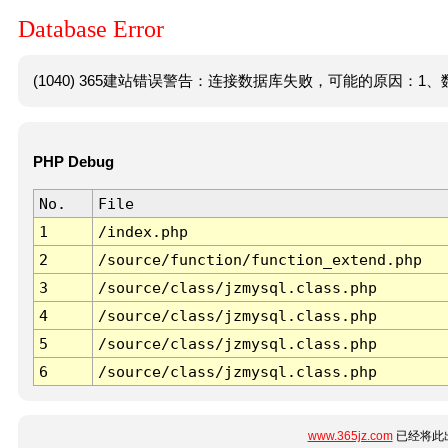
Database Error
(1040) 365建站错误警告：连接数据库失败，可能的原因：1、数
PHP Debug
No.
File
1
/index.php
2
/source/function/function_extend.php
3
/source/class/jzmysql.class.php
4
/source/class/jzmysql.class.php
5
/source/class/jzmysql.class.php
6
/source/class/jzmysql.class.php
www.365jz.com
已经将此