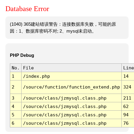
Database Error
(1040) 365建站错误警告：连接数据库失败，可能的原
因：1、数据库密码不对; 2、mysql未启动。
PHP Debug
No.
File
Line
1
/index.php
14
2
/source/function/function_extend.php
324
3
/source/class/jzmysql.class.php
211
4
/source/class/jzmysql.class.php
62
5
/source/class/jzmysql.class.php
94
6
/source/class/jzmysql.class.php
76