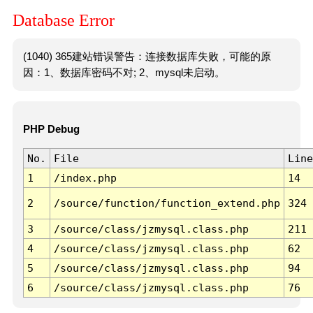
Database Error
(1040) 365建站错误警告：连接数据库失败，可能的原
因：1、数据库密码不对; 2、mysql未启动。
PHP Debug
No.
File
Line
1
/index.php
14
2
/source/function/function_extend.php
324
3
/source/class/jzmysql.class.php
211
4
/source/class/jzmysql.class.php
62
5
/source/class/jzmysql.class.php
94
6
/source/class/jzmysql.class.php
76