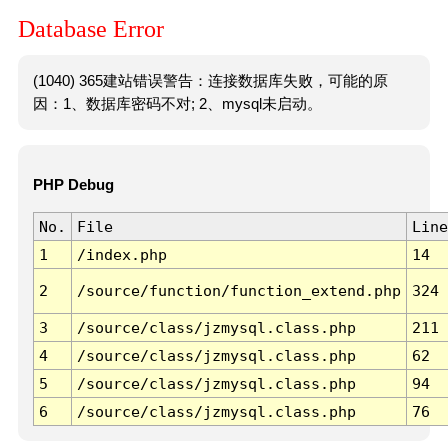
Database Error
(1040) 365建站错误警告：连接数据库失败，可能的原
因：1、数据库密码不对; 2、mysql未启动。
PHP Debug
No.
File
Line
1
/index.php
14
2
/source/function/function_extend.php
324
3
/source/class/jzmysql.class.php
211
4
/source/class/jzmysql.class.php
62
5
/source/class/jzmysql.class.php
94
6
/source/class/jzmysql.class.php
76